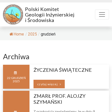
Polski Komitet
Geologii Inżynierskiej
i Środowiska
Home
/
2025
/
grudzień
Archiwa
ŻYCZENIA ŚWIĄTECZNE
22
GRUDZIEŃ
2025
czytaj więcej
ZMARŁ PROF. ALOJZY
SZYMAŃSKI
Z przykrością zawiadamiamy, że w dniu 9