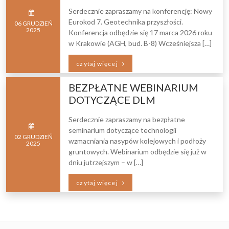
Serdecznie zapraszamy na konferencję: Nowy
Eurokod 7. Geotechnika przyszłości.
06
GRUDZIEŃ
2025
Konferencja odbędzie się 17 marca 2026 roku
w Krakowie (AGH, bud. B-8) Wcześniejsza […]
czytaj więcej
BEZPŁATNE WEBINARIUM
DOTYCZĄCE DLM
Serdecznie zapraszamy na bezpłatne
seminarium dotyczące technologii
02
GRUDZIEŃ
wzmacniania nasypów kolejowych i podłoży
2025
gruntowych. Webinarium odbędzie się już w
dniu jutrzejszym – w […]
czytaj więcej