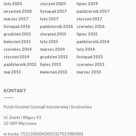
luty 2020
styczeń 2020
lipiec 2019
wrzesień 2018
listopad 2017
październik 2017
marzec 2017
luty 2017
styczeń 2017
listopad 2016
październik 2016
czerwiec 2016
grudzień 2015
sierpień 2015
lipiec 2015
kwiecień 2015
luty 2015
październik 2014
czerwiec 2014
marzec 2014
luty 2014
styczeń 2014
grudzień 2013
listopad 2013
październik 2013
lipiec 2013
czerwiec 2013
maj 2013
kwiecień 2013
marzec 2013
KONTAKT
Polski Komitet Geologii Inżynierskiej i Środowiska
Ul. Żwirki i Wigury 93
02-089 Warszawa
nr konta: 75213000042001027013080001