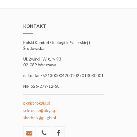
KONTAKT
Polski Komitet Geologii Inżynierskiej i
Środowiska
Ul. Żwirki i Wigury 93
02-089 Warszawa
nr konta: 75213000042001027013080001
NIP 526-279-12-58
pkgis@pkgis.pl
sekretarz@pkgis.pl
skarbnik@pkgis.pl