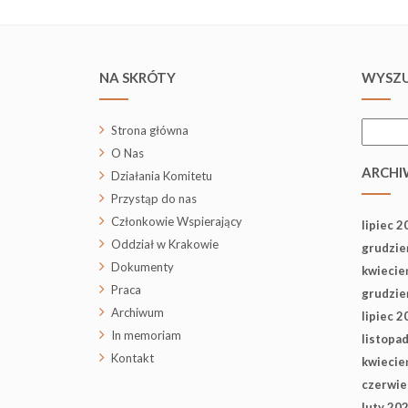
NA SKRÓTY
WYSZU
Szukaj:
Strona główna
O Nas
ARCHI
Działania Komitetu
Przystąp do nas
Członkowie Wspierający
lipiec 2
Oddział w Krakowie
grudzie
Dokumenty
kwiecie
Praca
grudzie
Archiwum
lipiec 2
In memoriam
listopa
Kontakt
kwiecie
czerwie
luty 20