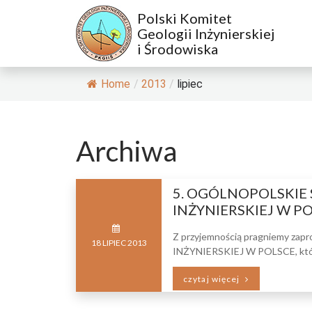
Polski Komitet
Geologii Inżynierskiej
i Środowiska
Home
/
2013
/
lipiec
Archiwa
5. OGÓLNOPOLSKIE
INŻYNIERSKIEJ W P
Z przyjemnością pragniemy z
18
LIPIEC
2013
INŻYNIERSKIEJ W POLSCE, które 
czytaj więcej