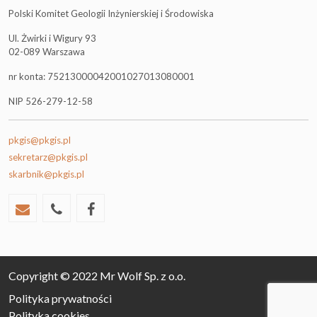
Polski Komitet Geologii Inżynierskiej i Środowiska
Ul. Żwirki i Wigury 93
02-089 Warszawa
nr konta: 75213000042001027013080001
NIP 526-279-12-58
pkgis@pkgis.pl
sekretarz@pkgis.pl
skarbnik@pkgis.pl
Copyright © 2022 Mr Wolf Sp. z o.o.
Polityka prywatności
Polityka cookies