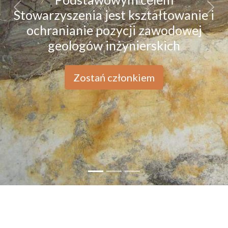
Stowarzyszenia jest kształtowanie i
Previous
Next
ochranianie pozycji zawodowej
geologów inżynierskich
Zostań członkiem