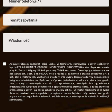
Administratorem podanych przez Ciebie w formularzu zamówienia danych osobowych
będzie POLSKI KOMITET GEOLOGII INŻYNIERSKIEJ I ŚRODOWISKA z siedzibą w Warszawie
przy Al. Żwirki I Wigury 93, kod pocztowy 02-089 Warszawa. Dane będą przetwarzane na
podstawie art. 6 ust. 1 lit. b RODO w celu realizacji zamówienia oraz na podstawie art. 6
ust. 1 lit. c RODO w celu wystawienia faktury oraz uwzględnienia faktury w dokumentacji
księgowej administratora. Będziesz mieć prawo do żądania od administratora dostępu do
swoich danych osobowych oraz do ich sprostowania, usunięcia lub ograniczenia
przetwarzania lub prawo do wniesienia sprzeciwu wobec przetwarzania, a także prawo do
przenoszenia danych – na zasadach określonych w art. 16 – 21 RODO. Jeżeli uznasz, że Twoje
dane są przetwarzane niezgodnie z przepisami prawa, będziesz mógł wnieść skargę do
organu nadzorczego. Podanie danych jest dobrowolne, ale niezbędne do złożenia i realizacji
zamówienia. *