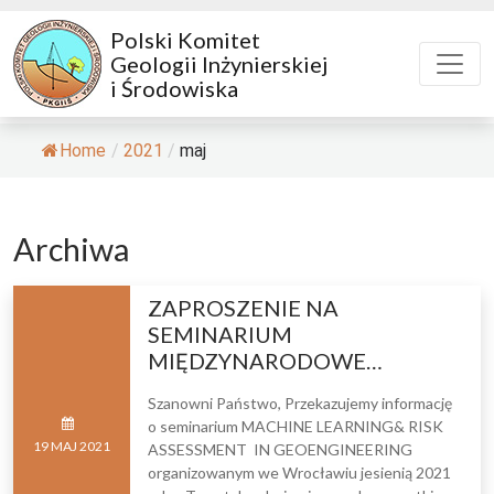
Polski Komitet
Geologii Inżynierskiej
i Środowiska
Home
/
2021
/
maj
Archiwa
ZAPROSZENIE NA
SEMINARIUM
MIĘDZYNARODOWE…
Szanowni Państwo, Przekazujemy informację
o seminarium MACHINE LEARNING& RISK
19
MAJ
2021
ASSESSMENT IN GEOENGINEERING
organizowanym we Wrocławiu jesienią 2021