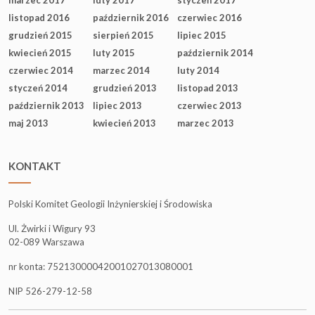
marzec 2017
luty 2017
styczeń 2017
listopad 2016
październik 2016
czerwiec 2016
grudzień 2015
sierpień 2015
lipiec 2015
kwiecień 2015
luty 2015
październik 2014
czerwiec 2014
marzec 2014
luty 2014
styczeń 2014
grudzień 2013
listopad 2013
październik 2013
lipiec 2013
czerwiec 2013
maj 2013
kwiecień 2013
marzec 2013
KONTAKT
Polski Komitet Geologii Inżynierskiej i Środowiska
Ul. Żwirki i Wigury 93
02-089 Warszawa
nr konta: 75213000042001027013080001
NIP 526-279-12-58