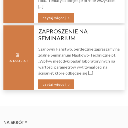
roku. Tematyka obejmuje przede wszystkim
[…]
czytaj więcej
ZAPROSZENIE NA
SEMINARIUM
Szanowni Państwo, Serdecznie zapraszamy na
zdalne Seminarium Naukowo-Techniczne pt.
07
MAJ
2021
„Wpływ metodyki badań laboratoryjnych na
wartości parametrów wytrzymałości na
ścinanie”, które odbędzie się […]
czytaj więcej
NA SKRÓTY