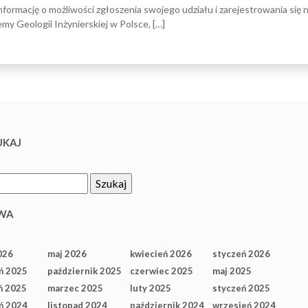
formację o możliwości zgłoszenia swojego udziału i zarejestrowania się 
 Geologii Inżynierskiej w Polsce, […]
KAJ
WA
026
maj 2026
kwiecień 2026
styczeń 2026
ń 2025
październik 2025
czerwiec 2025
maj 2025
ń 2025
marzec 2025
luty 2025
styczeń 2025
ń 2024
listopad 2024
październik 2024
wrzesień 2024