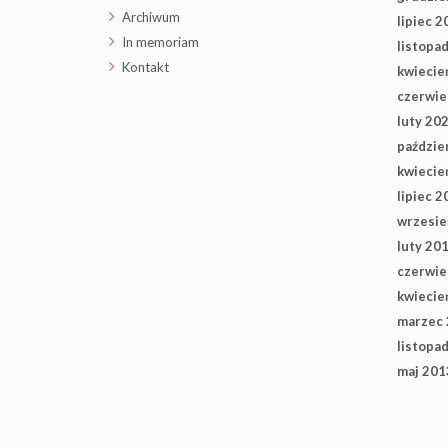
Archiwum
lipiec 2
In memoriam
listopa
Kontakt
kwiecie
czerwie
luty 20
paździe
kwiecie
lipiec 2
wrzesie
luty 20
czerwie
kwiecie
marzec
listopa
maj 201