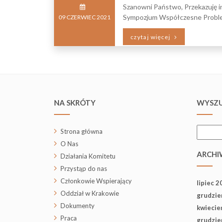
Szanowni Państwo, Przekazuję in
Sympozjum Współczesne Problemy
09
CZERWIEC
2021
czytaj więcej
NA SKRÓTY
WYSZU
Szukaj:
Strona główna
O Nas
ARCHI
Działania Komitetu
Przystąp do nas
Członkowie Wspierający
lipiec 2
Oddział w Krakowie
grudzie
Dokumenty
kwiecie
Praca
grudzie