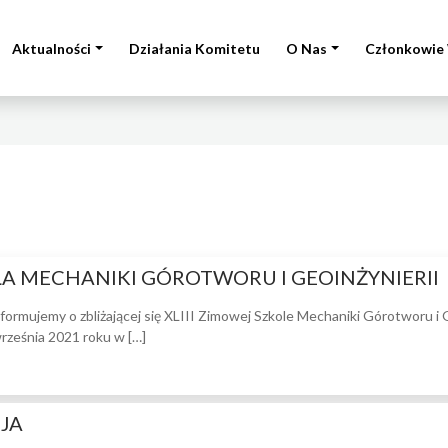
Aktualności
Działania Komitetu
O Nas
Członkowie 
ŁA MECHANIKI GÓROTWORU I GEOINŻYNIERII
ormujemy o zbliżającej się XLIII Zimowej Szkole Mechaniki Górotworu i G
rześnia 2021 roku w […]
CJA