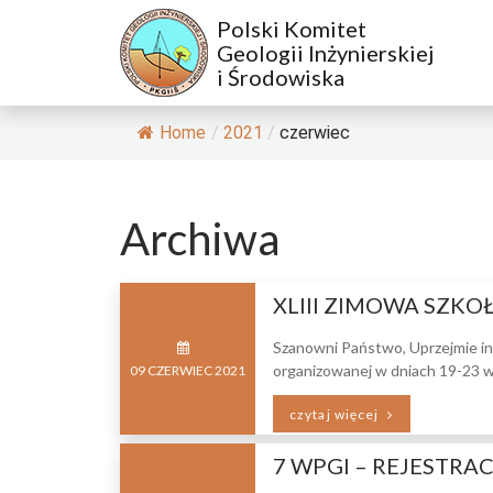
Polski Komitet
Geologii Inżynierskiej
i Środowiska
Home
/
2021
/
czerwiec
Archiwa
XLIII ZIMOWA SZKO
Szanowni Państwo, Uprzejmie inf
organizowanej w dniach 19-23 w
09
CZERWIEC
2021
czytaj więcej
7 WPGI – REJESTRA