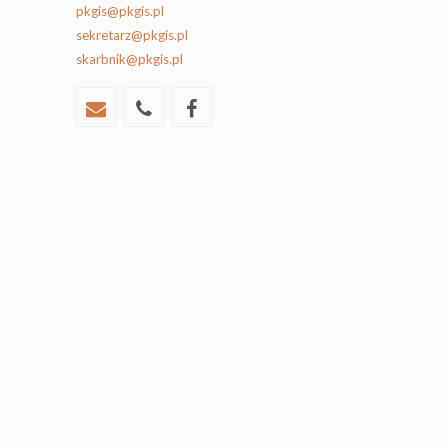
pkgis@pkgis.pl
sekretarz@pkgis.pl
skarbnik@pkgis.pl