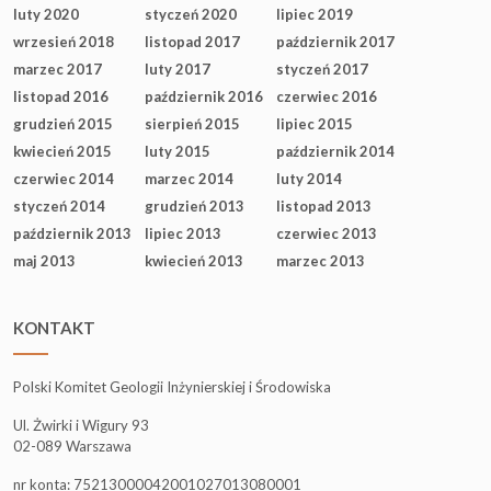
luty 2020
styczeń 2020
lipiec 2019
wrzesień 2018
listopad 2017
październik 2017
marzec 2017
luty 2017
styczeń 2017
listopad 2016
październik 2016
czerwiec 2016
grudzień 2015
sierpień 2015
lipiec 2015
kwiecień 2015
luty 2015
październik 2014
czerwiec 2014
marzec 2014
luty 2014
styczeń 2014
grudzień 2013
listopad 2013
październik 2013
lipiec 2013
czerwiec 2013
maj 2013
kwiecień 2013
marzec 2013
KONTAKT
Polski Komitet Geologii Inżynierskiej i Środowiska
Ul. Żwirki i Wigury 93
02-089 Warszawa
nr konta: 75213000042001027013080001