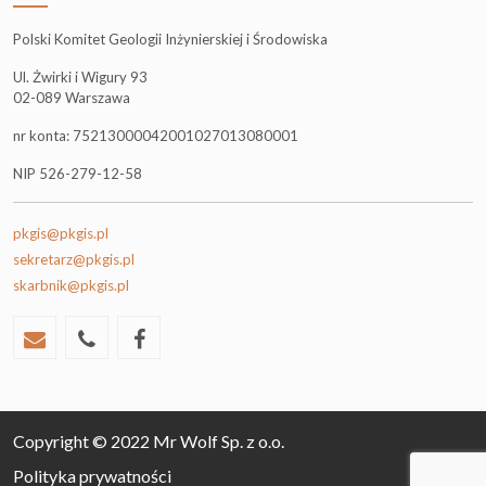
Polski Komitet Geologii Inżynierskiej i Środowiska
Ul. Żwirki i Wigury 93
02-089 Warszawa
nr konta: 75213000042001027013080001
NIP 526-279-12-58
pkgis@pkgis.pl
sekretarz@pkgis.pl
skarbnik@pkgis.pl
Copyright © 2022 Mr Wolf Sp. z o.o.
Polityka prywatności