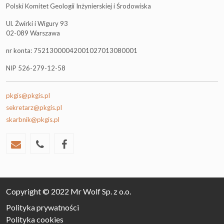
Polski Komitet Geologii Inżynierskiej i Środowiska
Ul. Żwirki i Wigury 93
02-089 Warszawa
nr konta: 75213000042001027013080001
NIP 526-279-12-58
pkgis@pkgis.pl
sekretarz@pkgis.pl
skarbnik@pkgis.pl
Copyright © 2022 Mr Wolf Sp. z o.o.
Polityka prywatności
Polityka cookies