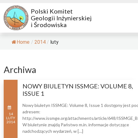
Polski Komitet
Geologii Inżynierskiej
i Środowiska
Home
/
2014
/
luty
Archiwa
NOWY BIULETYN ISSMGE: VOLUME 8,
ISSUE 1
Nowy biuletyn ISSMGE: Volume 8, Issue 1 dostępny jest po
adresem:
14
LUTY
http://www.issmge.org/attachments/article/648/ISSMGE
2014
W biuletynie znajdą Państwo m.in. informacje dotyczące
nadchodzących wydarzeń, w […]