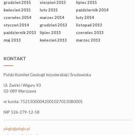
grudzień 2015
sierpień 2015
lipiec 2015
kwiecień 2015
luty 2015
październik 2014
czerwiec 2014
marzec 2014
luty 2014
styczeń 2014
grudzień 2013
listopad 2013
październik 2013
lipiec 2013
czerwiec 2013
maj 2013
kwiecień 2013
marzec 2013
KONTAKT
Polski Komitet Geologii Inżynierskiej i Środowiska
Ul. Żwirki i Wigury 93
02-089 Warszawa
nr konta: 75213000042001027013080001
NIP 526-279-12-58
pkgis@pkgis.pl