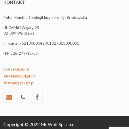
KONTAKT
Polski Komitet Geologii Inżynierskiej i Środowiska
Ul. Żwirki i Wigury 93
02-089 Warszawa
nr konta: 75213000042001027013080001
NIP 526-279-12-58
pkgis@pkgis.pl
sekretarz@pkgis.pl
skarbnik@pkgis.pl
Copyright © 2022 Mr Wolf Sp. z o.o.