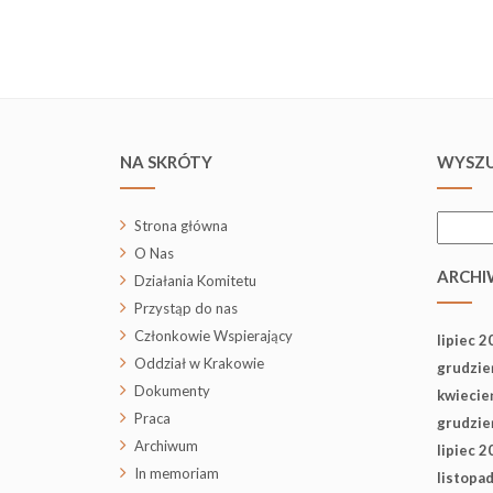
NA SKRÓTY
WYSZU
Szukaj:
Strona główna
O Nas
ARCHI
Działania Komitetu
Przystąp do nas
Członkowie Wspierający
lipiec 2
Oddział w Krakowie
grudzie
Dokumenty
kwiecie
Praca
grudzie
Archiwum
lipiec 2
In memoriam
listopa