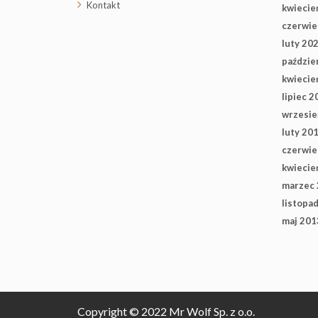
Kontakt
kwiecie
czerwie
luty 20
paździe
kwiecie
lipiec 2
wrzesie
luty 20
czerwie
kwiecie
marzec
listopa
maj 201
Copyright © 2022 Mr Wolf Sp. z o.o.