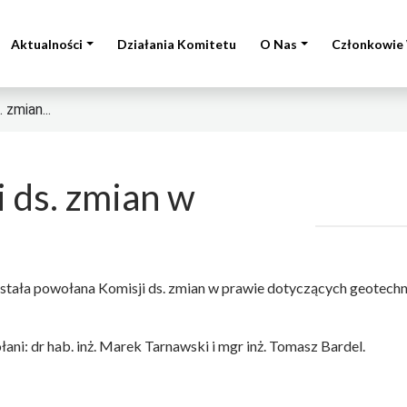
Aktualności
Działania Komitetu
O Nas
Członkowie 
 zmian...
 ds. zmian w
tała powołana Komisji ds. zmian w prawie dotyczących geotechnik
ani: dr hab. inż. Marek Tarnawski i mgr inż. Tomasz Bardel.