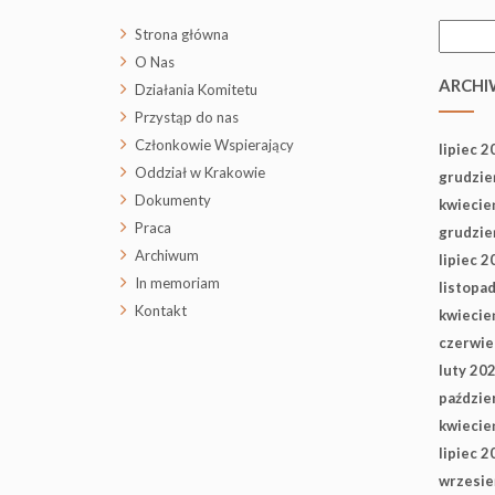
Szukaj:
Strona główna
O Nas
ARCHI
Działania Komitetu
Przystąp do nas
Członkowie Wspierający
lipiec 2
Oddział w Krakowie
grudzie
Dokumenty
kwiecie
Praca
grudzie
Archiwum
lipiec 2
In memoriam
listopa
Kontakt
kwiecie
czerwie
luty 20
paździe
kwiecie
lipiec 2
wrzesie