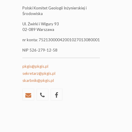
Polski Komitet Geologii Inżynierskiej i
Środowiska
Ul. Żwirki i Wigury 93
02-089 Warszawa
nr konta: 75213000042001027013080001
NIP 526-279-12-58
pkgis@pkgis.pl
sekretarz@pkgis.pl
skarbnik@pkgis.pl