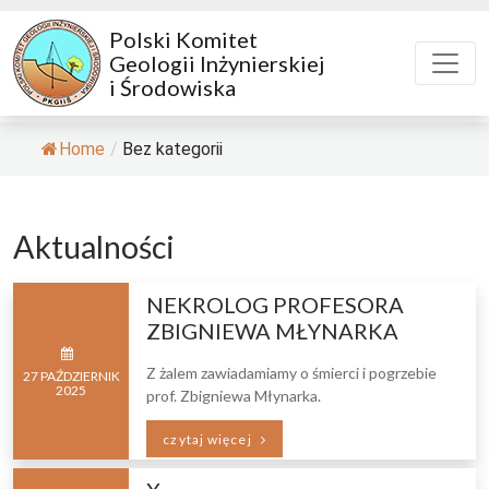
Polski Komitet
Geologii Inżynierskiej
i Środowiska
Home
/
Bez kategorii
Aktualności
NEKROLOG PROFESORA
ZBIGNIEWA MŁYNARKA
Z żalem zawiadamiamy o śmierci i pogrzebie
27
PAŹDZIERNIK
2025
prof. Zbigniewa Młynarka.
czytaj więcej