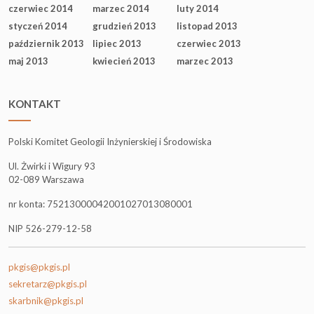
czerwiec 2014
marzec 2014
luty 2014
styczeń 2014
grudzień 2013
listopad 2013
październik 2013
lipiec 2013
czerwiec 2013
maj 2013
kwiecień 2013
marzec 2013
KONTAKT
Polski Komitet Geologii Inżynierskiej i Środowiska
Ul. Żwirki i Wigury 93
02-089 Warszawa
nr konta: 75213000042001027013080001
NIP 526-279-12-58
pkgis@pkgis.pl
sekretarz@pkgis.pl
skarbnik@pkgis.pl