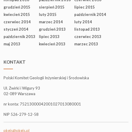
grudzień 2015
sierpień 2015
lipiec 2015
kwiecień 2015
luty 2015
październik 2014
czerwiec 2014
marzec 2014
luty 2014
styczeń 2014
grudzień 2013
listopad 2013
październik 2013
lipiec 2013
czerwiec 2013
maj 2013
kwiecień 2013
marzec 2013
KONTAKT
Polski Komitet Geologii Inżynierskiej i Środowiska
Ul. Żwirki i Wigury 93
02-089 Warszawa
nr konta: 75213000042001027013080001
NIP 526-279-12-58
pkgis@pkgis.pl