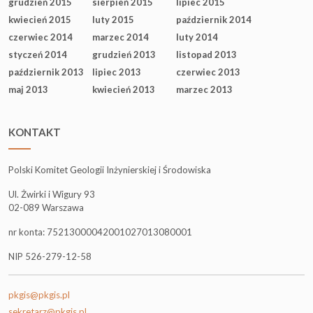
grudzień 2015
sierpień 2015
lipiec 2015
kwiecień 2015
luty 2015
październik 2014
czerwiec 2014
marzec 2014
luty 2014
styczeń 2014
grudzień 2013
listopad 2013
październik 2013
lipiec 2013
czerwiec 2013
maj 2013
kwiecień 2013
marzec 2013
KONTAKT
Polski Komitet Geologii Inżynierskiej i Środowiska
Ul. Żwirki i Wigury 93
02-089 Warszawa
nr konta: 75213000042001027013080001
NIP 526-279-12-58
pkgis@pkgis.pl
sekretarz@pkgis.pl