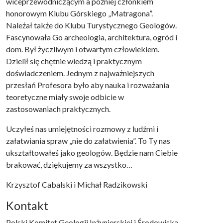
wiceprzewodniczącym a później członkiem
honorowym Klubu Górskiego „Matragona”.
Należał także do Klubu Turystycznego Geologów.
Fascynowała Go archeologia, architektura, ogród i
dom. Był życzliwym i otwartym człowiekiem.
Dzielił się chętnie wiedzą i praktycznym
doświadczeniem. Jednym z najważniejszych
przesłań Profesora było aby nauka i rozważania
teoretyczne miały swoje odbicie w
zastosowaniach praktycznych.
Uczyłeś nas umiejętności rozmowy z ludźmi i
załatwiania spraw „nie do załatwienia”. To Ty nas
ukształtowałeś jako geologów. Będzie nam Ciebie
brakować, dziękujemy za wszystko…
Krzysztof Cabalski i Michał Radzikowski
Kontakt
Polski Komitet Geologii Inżynierskiej i Środowiska