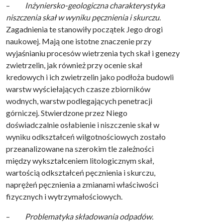
–
Inżyniersko-geologiczna charakterystyka
niszczenia skał w wyniku pęcznienia i skurczu
.
Zagadnienia te stanowiły początek Jego drogi
naukowej. Mają one istotne znaczenie przy
wyjaśnianiu procesów wietrzenia tych skał i genezy
zwietrzelin, jak również przy ocenie skał
kredowych i ich zwietrzelin jako podłoża budowli
warstw wyściełających czasze zbiorników
wodnych, warstw podlegających penetracji
górniczej. Stwierdzone przez Niego
doświadczalnie osłabienie i niszczenie skał w
wyniku odkształceń wilgotnościowych zostało
przeanalizowane na szerokim tle zależności
między wykształceniem litologicznym skał,
wartością odkształceń pęcznienia i skurczu,
naprężeń pęcznienia a zmianami właściwości
fizycznych i wytrzymałościowych.
–
Problematyka składowania odpadów.