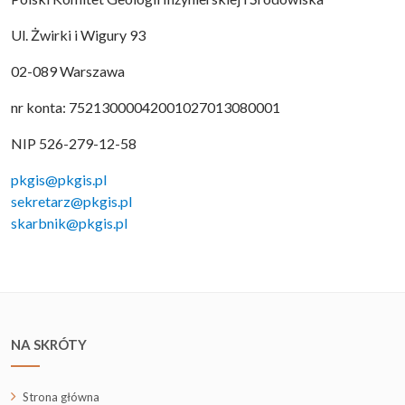
Ul. Żwirki i Wigury 93
02-089 Warszawa
nr konta: 75213000042001027013080001
NIP 526-279-12-58
pkgis@pkgis.pl
sekretarz@pkgis.pl
skarbnik@pkgis.pl
NA SKRÓTY
Strona główna